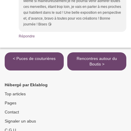
Même si malheureusement je ne pourrai venir admirer toutes
ces merveilles, étant trop loin, je vais en parler à mes proches
qui habitent dans le sud ! Une belle exposition en perspective
et, d’avance, bravo à toutes pour vos créations ! Bonne
journée ! Bises 😘
Répondre
< Puces de couturières
Rencontres autour du
Boutis >
Hébergé par Eklablog
Top articles
Pages
Contact
Signaler un abus
C.G.U.