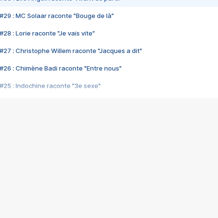
#29 : MC Solaar raconte "Bouge de là"
28 : Lorie raconte "Je vais vite"
#27 : Christophe Willem raconte "Jacques a dit"
#26 : Chimène Badi raconte "Entre nous"
#25 : Indochine raconte "3e sexe"
#24 : Zaho raconte "C'est chelou"
#23 : Patrick Bruel raconte "Au café des délices"
#22 : Kyo raconte "Le chemin"
#21 : Nolwenn Leroy raconte "Cassé"
#20 : Patrick Hernandez raconte "Born to be alive"
#19 : Lorie raconte "Près de moi"
#18 : Michael Jones raconte "A nos actes manqués" (avec Jean-Jacque