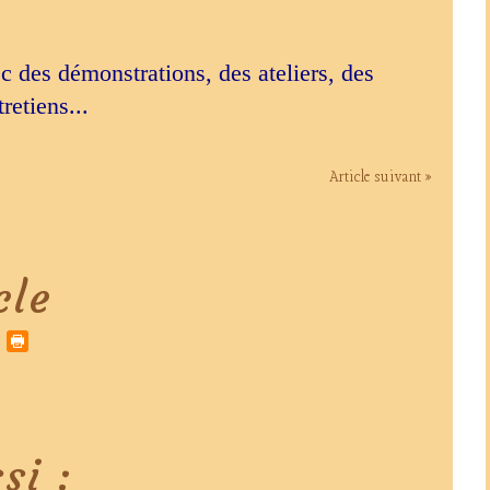
c des démonstrations, des ateliers, des
tretiens...
Article suivant »
cle
si :