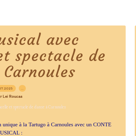
usical avec
et spectacle de
 Carnoules
07.2025
…
r Lei Roucas
on unique à la Tartugo à Carnoules avec un CONTE
USICAL :