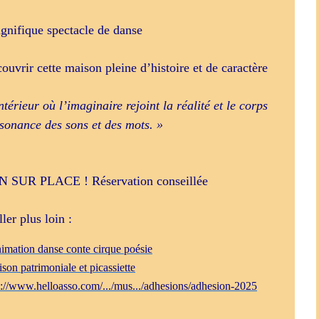
agnifique spectacle de danse
uvrir cette maison pleine d’histoire et de caractère
érieur où l’imaginaire rejoint la réalité et le corps
sonance des sons et des mots. »
UR PLACE ! Réservation conseillée
ller plus loin :
imation danse conte cirque poésie
on patrimoniale et picassiette
s://www.helloasso.com/.
../mus.../adhesions/adhesion-
2025