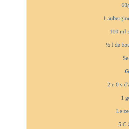
60g
1 aubergin
100 ml d
½ l de bo
Se
G
2 c 0 s d
1 g
Le ze
5 C 