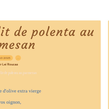
it de polenta au
mesan
10.2025
…
r Lei Roucas
e d'olive extra vierge
ros oignon,