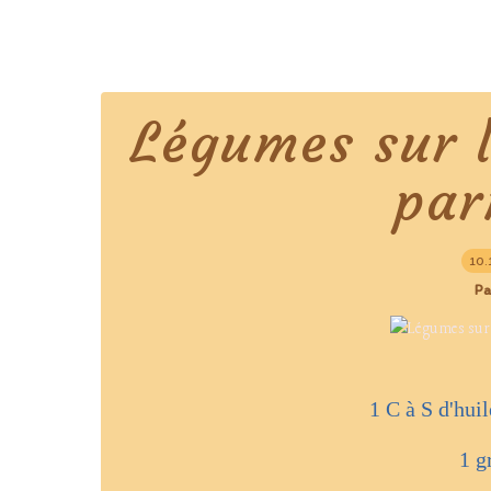
Légumes sur l
par
10.
Pa
1 C à S d'huil
1 g