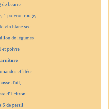
 de beurre
e, 1 poivron rouge,
e vin blanc sec
uillon de légumes
l et poivre
arniture
'amandes effilées
ousse d'ail,
ste d'1 citron
à S de persil