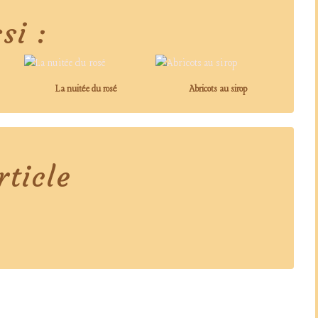
si :
La nuitée du rosé
Abricots au sirop
ticle