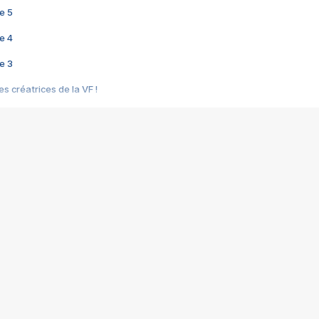
e 5
e 4
e 3
s créatrices de la VF !
e 2
e 1
e Mektoub My Love arrive enfin ! Rencontre avec Shaïn Boumedine et Sal
i : après Toni en famille
elle réalise le bouleversant Dites lui que je l'aime
ais ! Rencontre autour de Vie privée de Rebecca Zlotowski
 de Marguerite, Grave... Rencontre avec Ella Rumpf
 Les Rêveurs, un film intime sur la santé mentale