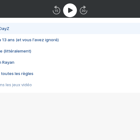
 DayZ
 a 13 ans (et vous l'avez ignoré)
e (littéralement)
im Rayan
 toutes les règles
s les jeux vidéo
us choquant de Rockstar ? - Le scandale BULLY
e plus moche de Steam
du RÊVE tourne au CAUCHEMAR
pendant 8 heures