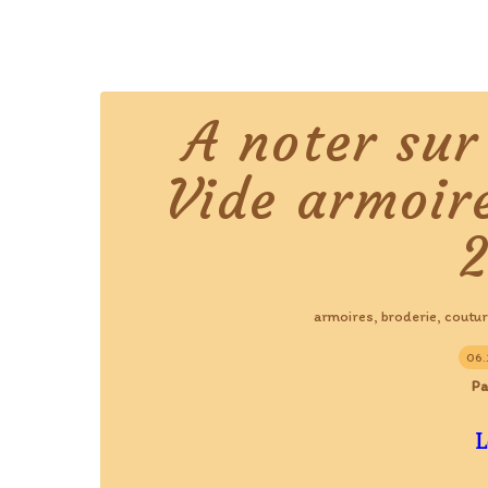
A noter sur
Vide armoire
armoires
broderie
coutu
,
,
06.
Pa
L