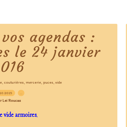
 vos agendas :
s le 24 janvier
2016
re
couturières
mercerie
puces
vide
,
,
,
,
10.2015
…
r Lei Roucas
e vide armoires
,