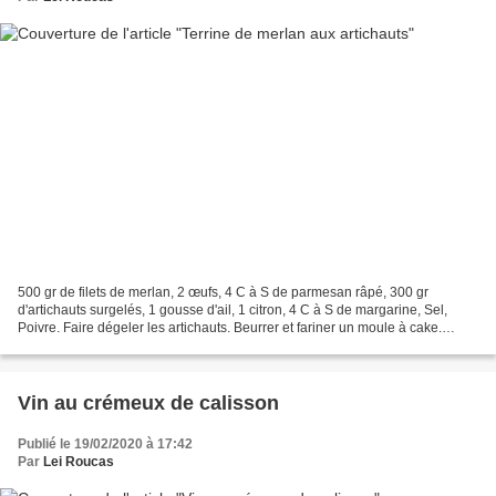
500 gr de filets de merlan, 2 œufs, 4 C à S de parmesan râpé, 300 gr
d'artichauts surgelés, 1 gousse d'ail, 1 citron, 4 C à S de margarine, Sel,
Poivre. Faire dégeler les artichauts. Beurrer et fariner un moule à cake.
Couper en fines lamelles les artichauts...
Vin au crémeux de calisson
Publié le 19/02/2020 à 17:42
Par
Lei Roucas