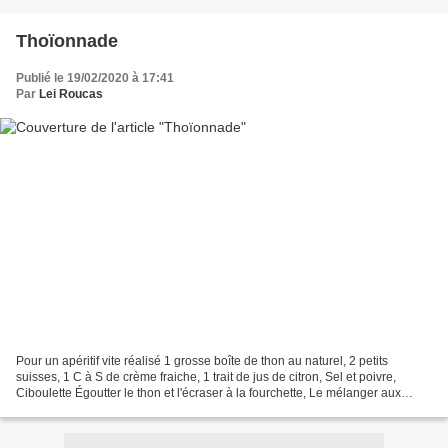
Thoïonnade
Publié le 19/02/2020 à 17:41
Par
Lei Roucas
Pour un apéritif vite réalisé 1 grosse boîte de thon au naturel, 2 petits
suisses, 1 C à S de crème fraiche, 1 trait de jus de citron, Sel et poivre,
Ciboulette Égoutter le thon et l'écraser à la fourchette, Le mélanger aux
petits suisses et à la crème...