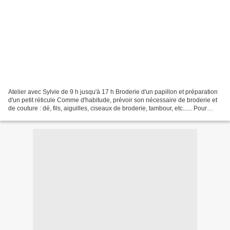
Atelier avec Sylvie de 9 h jusqu'à 17 h Broderie d'un papillon et préparation
d'un petit réticule Comme d'habitude, prévoir son nécessaire de broderie et
de couture : dé, fils, aiguilles, ciseaux de broderie, tambour, etc...... Pour
celles qui le souhaitent...