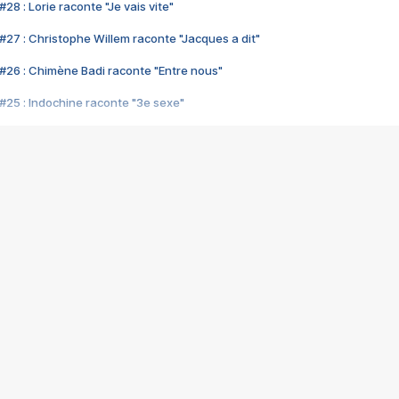
28 : Lorie raconte "Je vais vite"
#27 : Christophe Willem raconte "Jacques a dit"
#26 : Chimène Badi raconte "Entre nous"
#25 : Indochine raconte "3e sexe"
#24 : Zaho raconte "C'est chelou"
#23 : Patrick Bruel raconte "Au café des délices"
#22 : Kyo raconte "Le chemin"
#21 : Nolwenn Leroy raconte "Cassé"
#20 : Patrick Hernandez raconte "Born to be alive"
#19 : Lorie raconte "Près de moi"
#18 : Michael Jones raconte "A nos actes manqués" (avec Jean-Jacque
#17 : Khaled raconte "Aïcha"
#16 : Corneille raconte "Parce qu'on vient de loin"