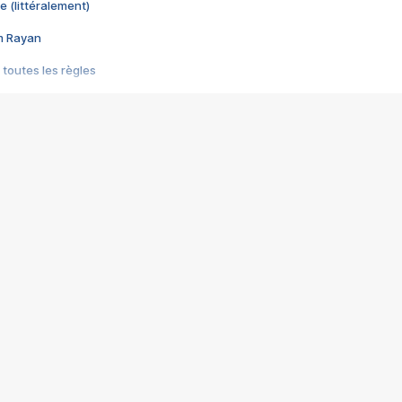
e (littéralement)
im Rayan
 toutes les règles
s les jeux vidéo
us choquant de Rockstar ? - Le scandale BULLY
e plus moche de Steam
du RÊVE tourne au CAUCHEMAR
pendant 8 heures
it… à tort
umiliés par un jeu vidéo
ire - Final Fantasy 8
ti un empire - Age of Empires
story DOFUS