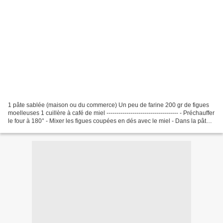
1 pâte sablée (maison ou du commerce) Un peu de farine 200 gr de figues
moelleuses 1 cuillère à café de miel ------------------------------------ - Préchauffer
le four à 180° - Mixer les figues coupées en dés avec le miel - Dans la pâte
sablée découper...