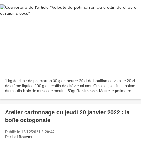
1 kg de chair de potimarron 30 g de beurre 20 cl de bouillon de volaille 20 cl
de crème liquide 100 g de crottin de chèvre mi mou Gros sel, sel fin et poivre
du moulin Noix de muscade moulue 50gr Raisins secs Mettre le potimarron
dans un four à 60 C pendant...
Atelier cartonnage du jeudi 20 janvier 2022 : la
boîte octogonale
Publié le 13/12/2021 à 20:42
Par
Lei Roucas