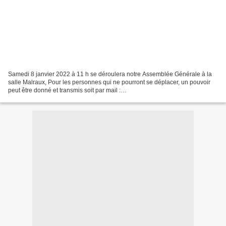
Samedi 8 janvier 2022 à 11 h se déroulera notre Assemblée Générale à la
salle Malraux, Pour les personnes qui ne pourront se déplacer, un pouvoir
peut être donné et transmis soit par mail :
leiroucasdoubarri83390@gmail.com soit remis en mains propres...