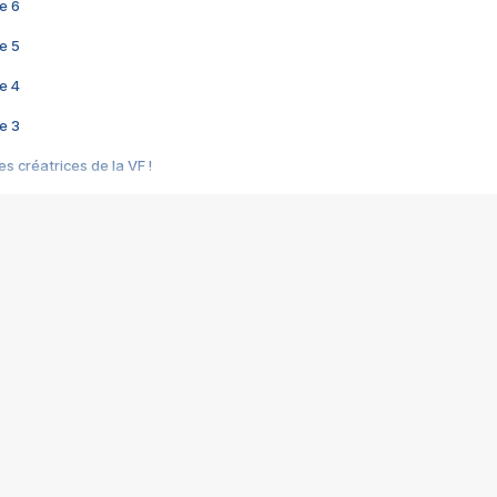
e 6
e 5
e 4
e 3
s créatrices de la VF !
e 2
e 1
e Mektoub My Love arrive enfin ! Rencontre avec Shaïn Boumedine et Sal
i : après Toni en famille
elle réalise le bouleversant Dites lui que je l'aime
ais ! Rencontre autour de Vie privée de Rebecca Zlotowski
 de Marguerite, Grave... Rencontre avec Ella Rumpf
 Les Rêveurs, un film intime sur la santé mentale