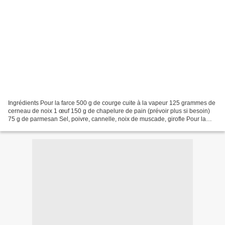
Ingrédients Pour la farce 500 g de courge cuite à la vapeur 125 grammes de
cerneau de noix 1 œuf 150 g de chapelure de pain (prévoir plus si besoin)
75 g de parmesan Sel, poivre, cannelle, noix de muscade, girofle Pour la
pâte : 400 g de farine (prévoir...