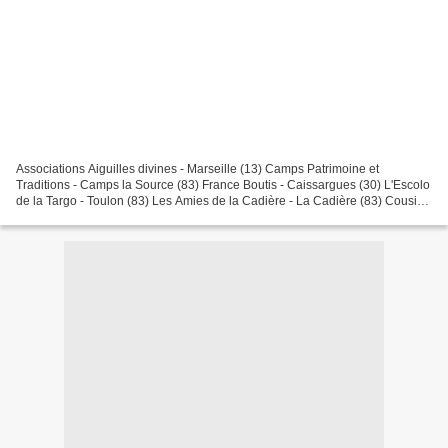
Associations Aiguilles divines - Marseille (13) Camps Patrimoine et
Traditions - Camps la Source (83) France Boutis - Caissargues (30) L'Escolo
de la Targo - Toulon (83) Les Amies de la Cadière - La Cadière (83) Cousi-
Cousette - Puyloubier (13) Les Boutisseuses...