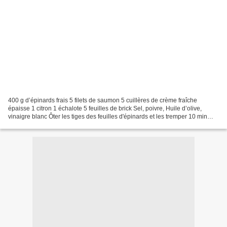
400 g d’épinards frais 5 filets de saumon 5 cuillères de crème fraîche
épaisse 1 citron 1 échalote 5 feuilles de brick Sel, poivre, Huile d’olive,
vinaigre blanc Ôter les tiges des feuilles d'épinards et les tremper 10 min
dans l’eau froide vinaigrée,...