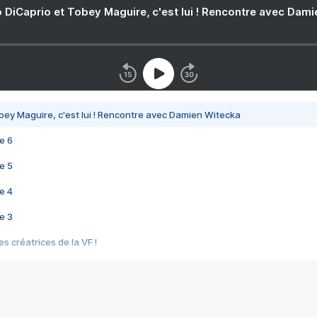
 DiCaprio et Tobey Maguire, c'est lui ! Rencontre avec Dam
bey Maguire, c'est lui ! Rencontre avec Damien Witecka
e 6
e 5
e 4
e 3
s créatrices de la VF !
e 2
e 1