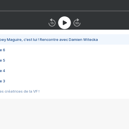
bey Maguire, c'est lui ! Rencontre avec Damien Witecka
e 6
e 5
e 4
e 3
s créatrices de la VF !
e 2
e 1
e Mektoub My Love arrive enfin ! Rencontre avec Shaïn Boumedine et Sal