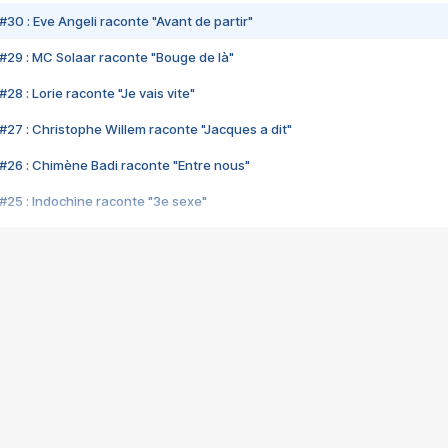
#30 : Eve Angeli raconte "Avant de partir"
#29 : MC Solaar raconte "Bouge de là"
28 : Lorie raconte "Je vais vite"
#27 : Christophe Willem raconte "Jacques a dit"
#26 : Chimène Badi raconte "Entre nous"
#25 : Indochine raconte "3e sexe"
#24 : Zaho raconte "C'est chelou"
#23 : Patrick Bruel raconte "Au café des délices"
#22 : Kyo raconte "Le chemin"
#21 : Nolwenn Leroy raconte "Cassé"
#20 : Patrick Hernandez raconte "Born to be alive"
#19 : Lorie raconte "Près de moi"