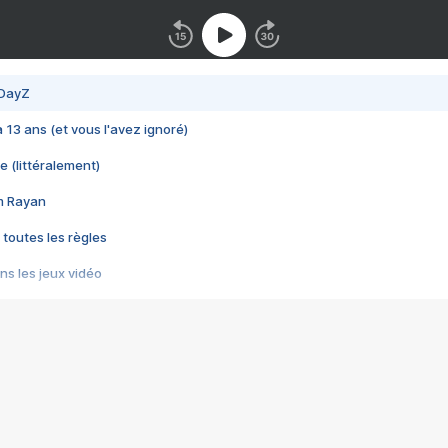
 DayZ
 a 13 ans (et vous l'avez ignoré)
e (littéralement)
im Rayan
 toutes les règles
s les jeux vidéo
us choquant de Rockstar ? - Le scandale BULLY
e plus moche de Steam
du RÊVE tourne au CAUCHEMAR
pendant 8 heures