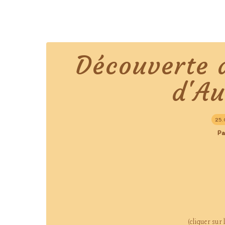
Découverte d
d'A
25.
Pa
(cliquer sur 