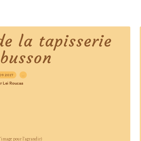
e la tapisserie
ubusson
09.2017
…
r Lei Roucas
l'image pour l'agrandir)