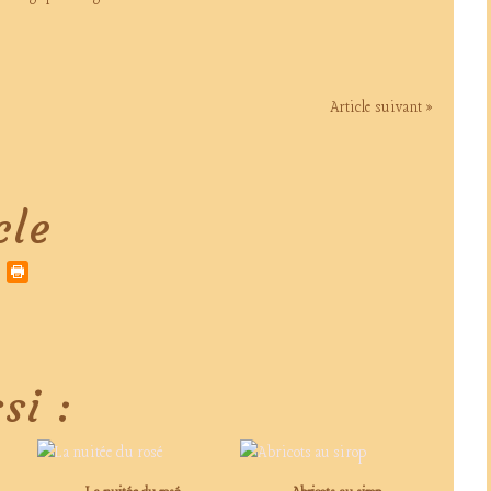
Article suivant »
cle
si :