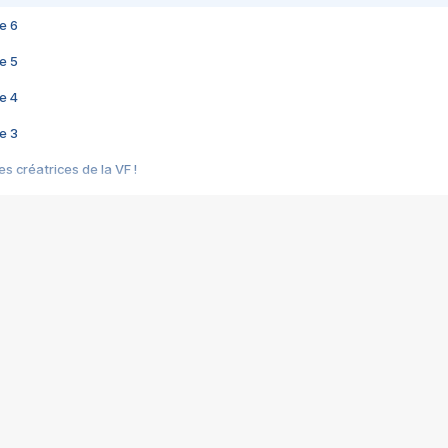
e 6
e 5
e 4
e 3
s créatrices de la VF !
e 2
e 1
e Mektoub My Love arrive enfin ! Rencontre avec Shaïn Boumedine et Sal
i : après Toni en famille
elle réalise le bouleversant Dites lui que je l'aime
ais ! Rencontre autour de Vie privée de Rebecca Zlotowski
 de Marguerite, Grave... Rencontre avec Ella Rumpf