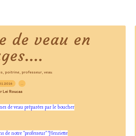
ne de veau en
ges....
es
poitrine
professeur
veau
,
,
,
01.2016
…
r Lei Roucas
ines de veau préparées par le boucher
ns de notre "professeur" Henriette