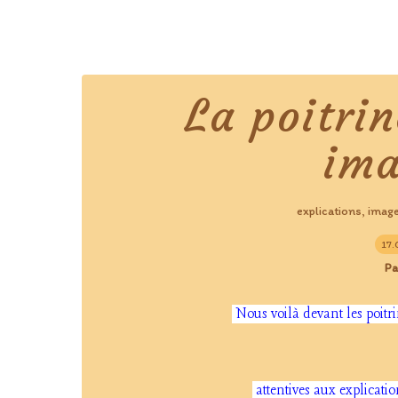
La poitri
ima
explications
imag
,
17.
Pa
Nous voilà devant les poitr
attentives aux explicatio