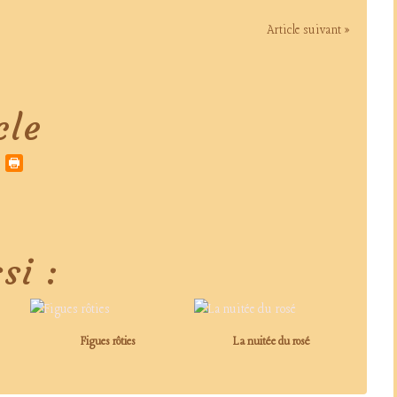
Article suivant »
cle
si :
Figues rôties
La nuitée du rosé