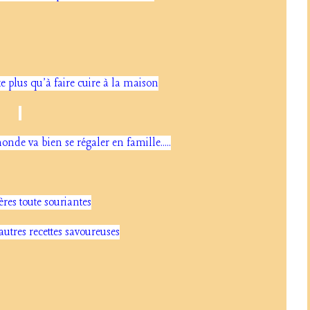
ste plus qu'à faire cuire à la maison
onde va bien se régaler en famille.....
ères toute souriantes
autres recettes savoureuses