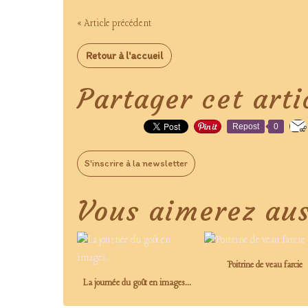
« Article précédent
Retour à l'accueil
Partager cet arti
Repost
0
S'inscrire à la newsletter
Vous aimerez aus
Poitrine de veau farcie
La journée du goût en images...