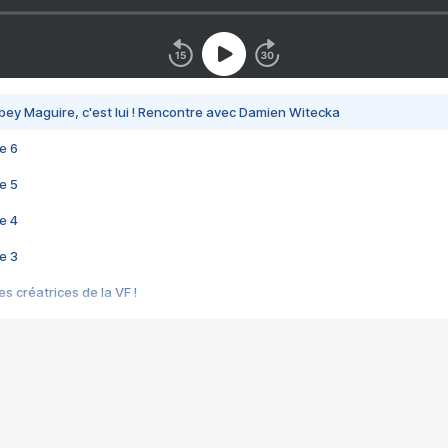
bey Maguire, c'est lui ! Rencontre avec Damien Witecka
e 6
e 5
e 4
e 3
s créatrices de la VF !
e 2
e 1
e Mektoub My Love arrive enfin ! Rencontre avec Shaïn Boumedine et Sal
i : après Toni en famille