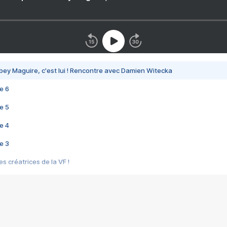
bey Maguire, c'est lui ! Rencontre avec Damien Witecka
e 6
e 5
e 4
e 3
s créatrices de la VF !
e 2
e 1
e Mektoub My Love arrive enfin ! Rencontre avec Shaïn Boumedine et Sal