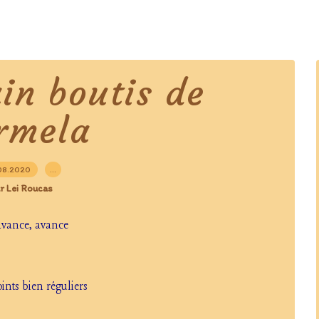
in boutis de
rmela
08.2020
…
r Lei Roucas
avance, avance
oints bien réguliers