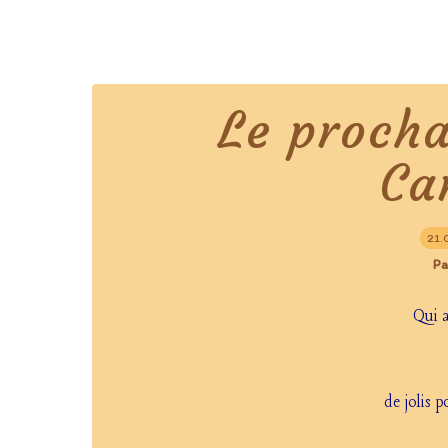
Le procha
Ca
21.
Pa
Qui 
de jolis p