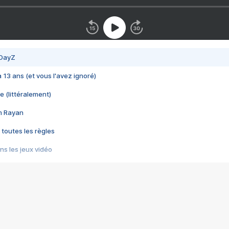
 DayZ
 a 13 ans (et vous l'avez ignoré)
e (littéralement)
im Rayan
 toutes les règles
s les jeux vidéo
us choquant de Rockstar ? - Le scandale BULLY
e plus moche de Steam
du RÊVE tourne au CAUCHEMAR
pendant 8 heures