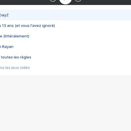
 DayZ
 a 13 ans (et vous l'avez ignoré)
e (littéralement)
im Rayan
 toutes les règles
s les jeux vidéo
us choquant de Rockstar ? - Le scandale BULLY
e plus moche de Steam
du RÊVE tourne au CAUCHEMAR
pendant 8 heures
it… à tort
umiliés par un jeu vidéo