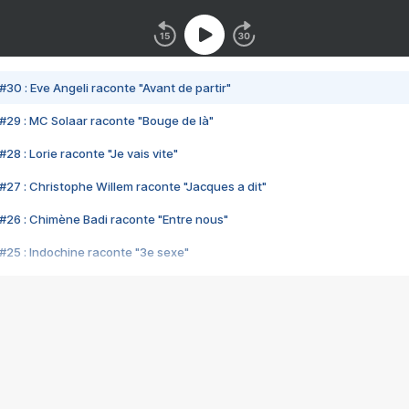
#30 : Eve Angeli raconte "Avant de partir"
#29 : MC Solaar raconte "Bouge de là"
28 : Lorie raconte "Je vais vite"
#27 : Christophe Willem raconte "Jacques a dit"
#26 : Chimène Badi raconte "Entre nous"
#25 : Indochine raconte "3e sexe"
#24 : Zaho raconte "C'est chelou"
#23 : Patrick Bruel raconte "Au café des délices"
#22 : Kyo raconte "Le chemin"
#21 : Nolwenn Leroy raconte "Cassé"