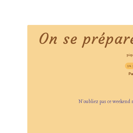
On se prépar
piq
14.
Pa
N'oubliez pas ce weekend n