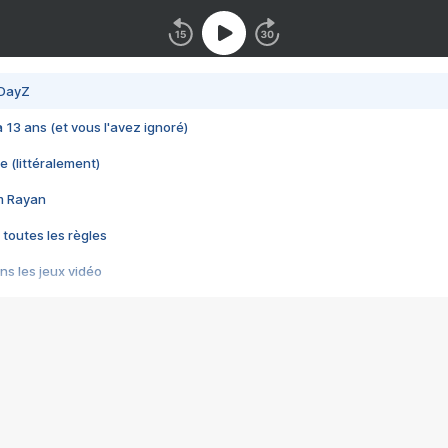
 DayZ
 a 13 ans (et vous l'avez ignoré)
e (littéralement)
im Rayan
 toutes les règles
s les jeux vidéo
us choquant de Rockstar ? - Le scandale BULLY
e plus moche de Steam
du RÊVE tourne au CAUCHEMAR
pendant 8 heures