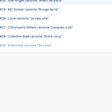
#30 : Eve Angeli raconte "Avant de partir"
#29 : MC Solaar raconte "Bouge de là"
28 : Lorie raconte "Je vais vite"
#27 : Christophe Willem raconte "Jacques a dit"
#26 : Chimène Badi raconte "Entre nous"
#25 : Indochine raconte "3e sexe"
#24 : Zaho raconte "C'est chelou"
#23 : Patrick Bruel raconte "Au café des délices"
#22 : Kyo raconte "Le chemin"
#21 : Nolwenn Leroy raconte "Cassé"
#20 : Patrick Hernandez raconte "Born to be alive"
#19 : Lorie raconte "Près de moi"
#18 : Michael Jones raconte "A nos actes manqués" (avec Jean-Jacque