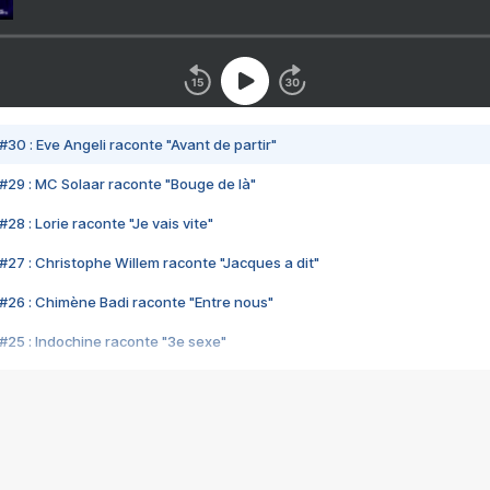
#30 : Eve Angeli raconte "Avant de partir"
#29 : MC Solaar raconte "Bouge de là"
28 : Lorie raconte "Je vais vite"
#27 : Christophe Willem raconte "Jacques a dit"
#26 : Chimène Badi raconte "Entre nous"
#25 : Indochine raconte "3e sexe"
#24 : Zaho raconte "C'est chelou"
#23 : Patrick Bruel raconte "Au café des délices"
#22 : Kyo raconte "Le chemin"