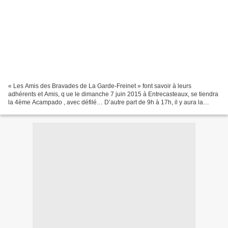
« Les Amis des Bravades de La Garde-Freinet » font savoir à leurs
adhérents et Amis, q ue le dimanche 7 juin 2015 à Entrecasteaux, se tiendra
la 4ème Acampado , avec défilé… D’autre part de 9h à 17h, il y aura la
possibilité d’acheter des tissus (Indiennes)...