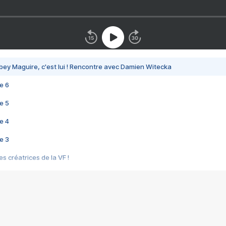
bey Maguire, c'est lui ! Rencontre avec Damien Witecka
e 6
e 5
e 4
e 3
s créatrices de la VF !
e 2
e 1
e Mektoub My Love arrive enfin ! Rencontre avec Shaïn Boumedine et Sal