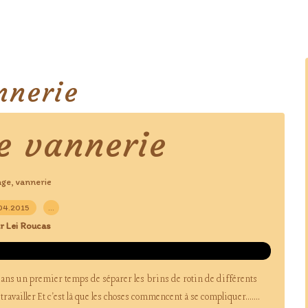
nnerie
e vannerie
age
vannerie
,
04.2015
…
r Lei Roucas
t dans un premier temps de séparer les brins de rotin de différents
ravailler Et c'est là que les choses commencent à se compliquer.......