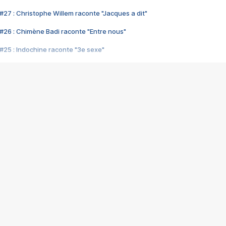
#27 : Christophe Willem raconte "Jacques a dit"
#26 : Chimène Badi raconte "Entre nous"
#25 : Indochine raconte "3e sexe"
#24 : Zaho raconte "C'est chelou"
#23 : Patrick Bruel raconte "Au café des délices"
#22 : Kyo raconte "Le chemin"
#21 : Nolwenn Leroy raconte "Cassé"
#20 : Patrick Hernandez raconte "Born to be alive"
#19 : Lorie raconte "Près de moi"
#18 : Michael Jones raconte "A nos actes manqués" (avec Jean-Jacque
#17 : Khaled raconte "Aïcha"
#16 : Corneille raconte "Parce qu'on vient de loin"