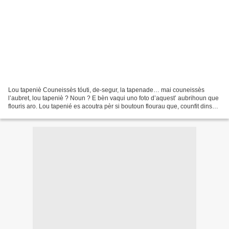
Lou tapeniè Couneissès tóuti, de-segur, la tapenade… mai couneissès
l’aubret, lou tapeniè ? Noun ? E bèn vaqui uno foto d’aquest’ aubrihoun que
flouris aro. Lou tapenié es acoutra pèr si boutoun flourau que, counfit dins
lou vinaigre, dounon li tapèno....