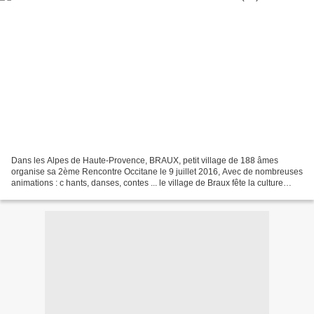
Dans les Alpes de Haute-Provence, BRAUX, petit village de 188 âmes
organise sa 2ème Rencontre Occitane le 9 juillet 2016, Avec de nombreuses
animations : c hants, danses, contes ... le village de Braux fête la culture
occitane sous toutes ses formes....