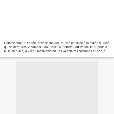
Comme chaque année l'association dei Roucas participe à la nuitée du rosé
qui se déroulera le samedi 6 août 2016 à Pierrefeu-du-Var de 16 h (pour la
mise en place) à 2 h du matin environ Les volontaires costumés ou non, sont
invités à venir assurer une...