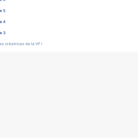
e 5
e 4
e 3
s créatrices de la VF !
e 2
e 1
e Mektoub My Love arrive enfin ! Rencontre avec Shaïn Boumedine et Sal
i : après Toni en famille
elle réalise le bouleversant Dites lui que je l'aime
ais ! Rencontre autour de Vie privée de Rebecca Zlotowski
 de Marguerite, Grave... Rencontre avec Ella Rumpf
 Les Rêveurs, un film intime sur la santé mentale