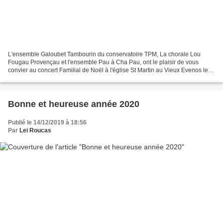
L'ensemble Galoubet Tambourin du conservatoire TPM, La chorale Lou
Fougau Provençau et l'ensemble Pau à Cha Pau, ont le plaisir de vous
convier au concert Familial de Noël à l'église St Martin au Vieux Evenos le
Samedi 21 décembre à 18h.
Bonne et heureuse année 2020
Publié le 14/12/2019 à 18:56
Par
Lei Roucas