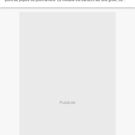
point de piqûre ou point arrière. Le modèle est transcrit sur une grille, ou
pas, comme pour le point de croix....
Publicité