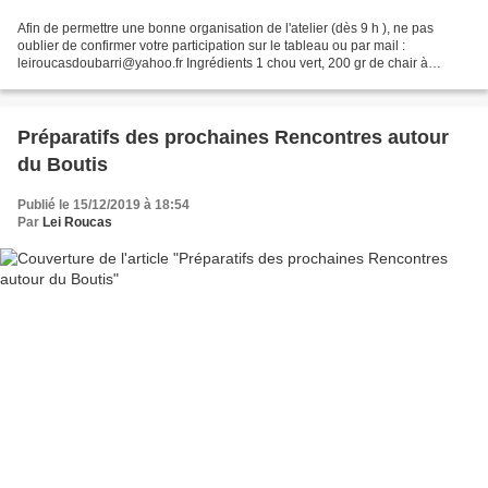
Afin de permettre une bonne organisation de l'atelier (dès 9 h ), ne pas
oublier de confirmer votre participation sur le tableau ou par mail :
leiroucasdoubarri@yahoo.fr Ingrédients 1 chou vert, 200 gr de chair à
saucisse, 150 gr de bœuf haché, 2 œufs,...
Préparatifs des prochaines Rencontres autour
du Boutis
Publié le 15/12/2019 à 18:54
Par
Lei Roucas