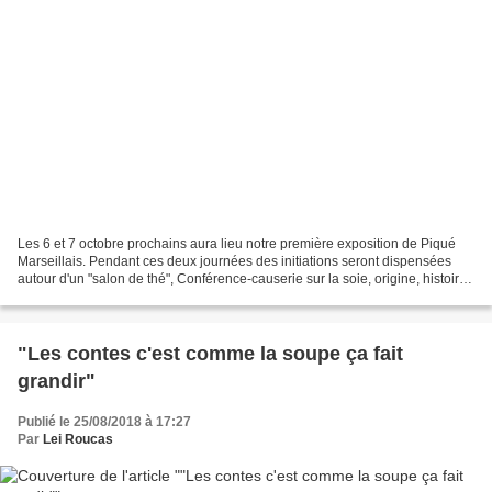
Les 6 et 7 octobre prochains aura lieu notre première exposition de Piqué
Marseillais. Pendant ces deux journées des initiations seront dispensées
autour d'un "salon de thé", Conférence-causerie sur la soie, origine, histoire,
manufactures, la soie d'aujourd'hui...,...
"Les contes c'est comme la soupe ça fait
grandir"
Publié le 25/08/2018 à 17:27
Par
Lei Roucas