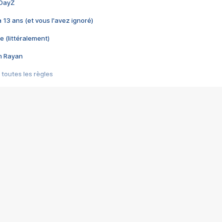
 DayZ
 a 13 ans (et vous l'avez ignoré)
e (littéralement)
im Rayan
 toutes les règles
s les jeux vidéo
us choquant de Rockstar ? - Le scandale BULLY
e plus moche de Steam
du RÊVE tourne au CAUCHEMAR
pendant 8 heures
it… à tort
umiliés par un jeu vidéo
ire - Final Fantasy 8