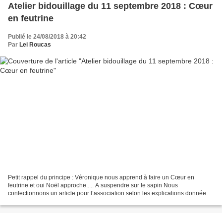
Atelier bidouillage du 11 septembre 2018 : Cœur
en feutrine
Publié le 24/08/2018 à 20:42
Par
Lei Roucas
Petit rappel du principe : Véronique nous apprend à faire un Cœur en
feutrine et oui Noël approche..... A suspendre sur le sapin Nous
confectionnons un article pour l’association selon les explications données
(tout le matériel est fourni) ensuite, avec...