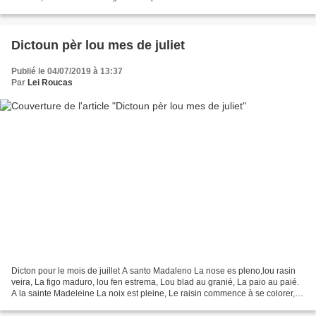
Dictoun pèr lou mes de juliet
Publié le 04/07/2019 à 13:37
Par
Lei Roucas
Dicton pour le mois de juillet A santo Madaleno La nose es pleno,lou rasin
veira, La figo maduro, lou fen estrema, Lou blad au granié, La paio au paié.
A la sainte Madeleine La noix est pleine, Le raisin commence à se colorer,
La figue est mûre, le foin...