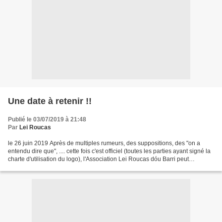
Une date à retenir !!
Publié le 03/07/2019 à 21:48
Par
Lei Roucas
le 26 juin 2019 Après de multiples rumeurs, des suppositions, des "on a
entendu dire que", .... cette fois c'est officiel (toutes les parties ayant signé la
charte d'utilisation du logo), l'Association Lei Roucas dóu Barri peut
annoncer fièrement que...