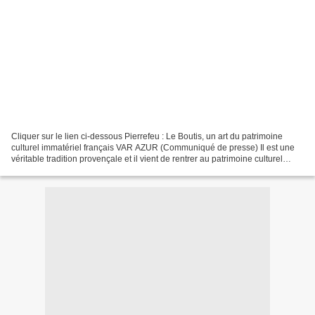
Cliquer sur le lien ci-dessous Pierrefeu : Le Boutis, un art du patrimoine
culturel immatériel français VAR AZUR (Communiqué de presse) Il est une
véritable tradition provençale et il vient de rentrer au patrimoine culturel
immatériel de France … Le Boutis....