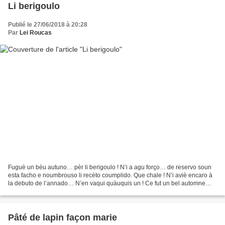
Li berigoulo
Publié le 27/06/2018 à 20:28
Par
Lei Roucas
Fuguè un bèu autuno… pèr li berigoulo ! N’i a agu forço… de reservo soun
esta facho e noumbrouso li recèto coumplido. Que chale ! N’i aviè encaro à
la debuto de l’annado… N’en vaqui quàuquis un ! Ce fut un bel automne…
pour les champignons ! Il y en a...
Pâté de lapin façon marie