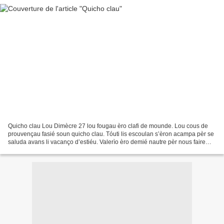
Quicho clau Lou Dimècre 27 lou fougau èro clafi de mounde. Lou cous de
prouvençau fasié soun quicho clau. Tóuti lis escoulan s’èron acampa pèr se
saluda avans li vacanço d’estiéu. Valerìo èro demié nautre pèr nous faire
canta. Tambèn lis afouga de cant...