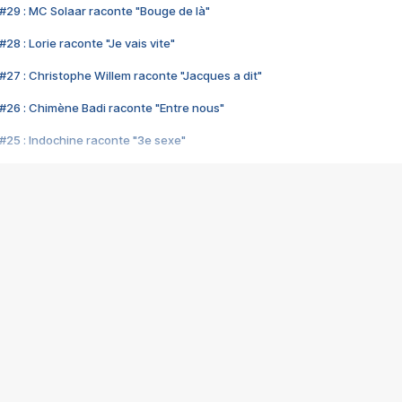
#29 : MC Solaar raconte "Bouge de là"
28 : Lorie raconte "Je vais vite"
#27 : Christophe Willem raconte "Jacques a dit"
#26 : Chimène Badi raconte "Entre nous"
#25 : Indochine raconte "3e sexe"
#24 : Zaho raconte "C'est chelou"
#23 : Patrick Bruel raconte "Au café des délices"
#22 : Kyo raconte "Le chemin"
#21 : Nolwenn Leroy raconte "Cassé"
#20 : Patrick Hernandez raconte "Born to be alive"
#19 : Lorie raconte "Près de moi"
#18 : Michael Jones raconte "A nos actes manqués" (avec Jean-Jacque
#17 : Khaled raconte "Aïcha"