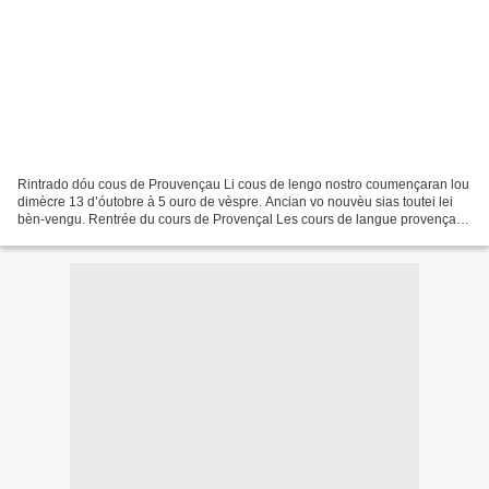
Rintrado dóu cous de Prouvençau Li cous de lengo nostro coumençaran lou
dimècre 13 d’óutobre à 5 ouro de vèspre. Ancian vo nouvèu sias toutei lei
bèn-vengu. Rentrée du cours de Provençal Les cours de langue provençale
commenceront le mercredi 13 octobre...