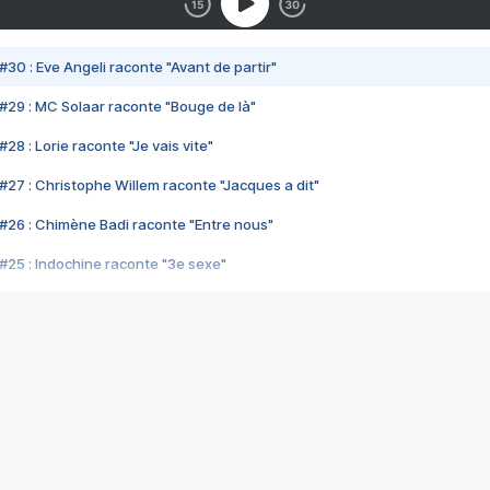
#30 : Eve Angeli raconte "Avant de partir"
#29 : MC Solaar raconte "Bouge de là"
28 : Lorie raconte "Je vais vite"
#27 : Christophe Willem raconte "Jacques a dit"
#26 : Chimène Badi raconte "Entre nous"
#25 : Indochine raconte "3e sexe"
#24 : Zaho raconte "C'est chelou"
#23 : Patrick Bruel raconte "Au café des délices"
#22 : Kyo raconte "Le chemin"
#21 : Nolwenn Leroy raconte "Cassé"
#20 : Patrick Hernandez raconte "Born to be alive"