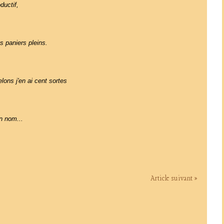
ductif,
es paniers pleins.
lons j'en ai cent sortes
n nom...
Article suivant »