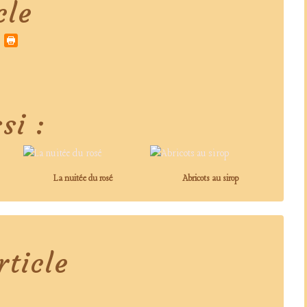
cle
si :
La nuitée du rosé
Abricots au sirop
ticle