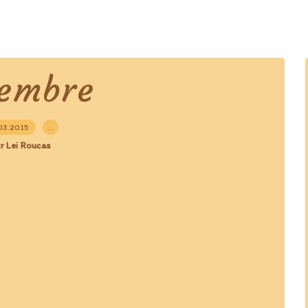
tembre
03.2015
…
r Lei Roucas