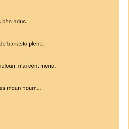
s bèn-adus
i de banasto pleno.
meloun, n'ai cènt meno,
es moun noum...