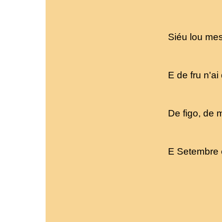
Siéu lou me
E de fru n'a
De figo, de 
E Setembre 