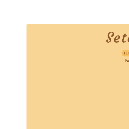
Se
11.
Pa