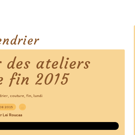
endrier
 des ateliers
e fin 2015
drier
couture
fin
lundi
,
,
,
08.2015
…
r Lei Roucas