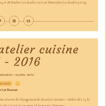
14 et 18 Octobre Les lundis 12 et 26 Novembre Les lundis 9 et 23
atelier cuisine
 - 2016
alendrier
recette
tarte
,
,
06.2015
…
r Lei Roucas
(sous réserve de changement de dernière minute ). (atelier dès 14 h).
r de s'inscrire un mois à l'avance par Internet :