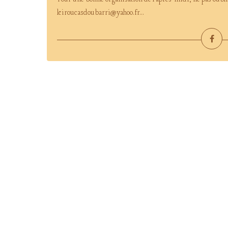
leiroucasdoubarri@yahoo.fr...