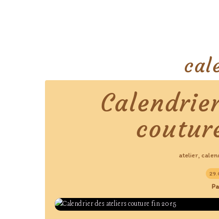
cal
Calendrier
coutur
atelier
calen
,
29.
Pa