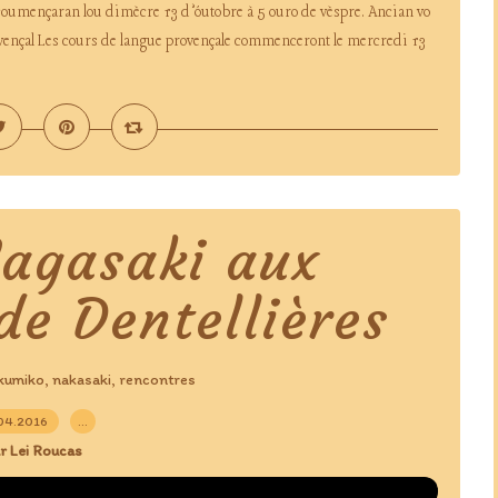
coumençaran lou dimècre 13 d’óutobre à 5 ouro de vèspre. Ancian vo
vençal Les cours de langue provençale commenceront le mercredi 13
agasaki aux
de Dentellières
kumiko
nakasaki
rencontres
,
,
04.2016
…
r Lei Roucas