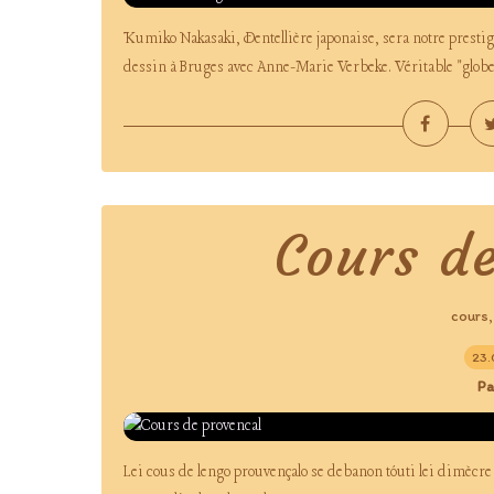
Kumiko Nakasaki, Dentellière japonaise, sera notre prestigie
dessin à Bruges avec Anne-Marie Verbeke. Véritable "globe-tr
Cours d
cours
23.
Pa
Lei cous de lengo prouvençalo se debanon tóuti lei dimècre 