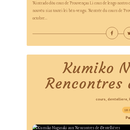
Rintrado dóu cous de Prouvençau Li cous de lengo nostro 
nouvèu sias toutei lei bèn-vengu. Rentrée du cours de Pro
octobre...
Kumiko N
Rencontres 
cours
dentelliere
,
,
18.
Pa