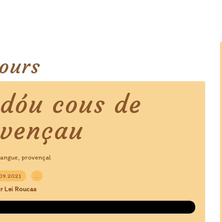
ours
 dóu cous de
uvençau
langue
provençal
,
09.2021
…
r Lei Roucas