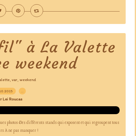
fil" à La Valette
ce weekend
alette
var
weekend
,
,
10.2015
…
r Lei Roucas
elques photos Des différents stands qui exposent et qui regroupent tous
ours A ne pas manquer !