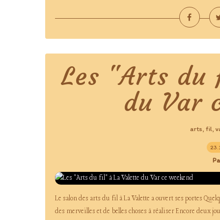
Les "Arts du 
du Var 
arts
fil
v
,
,
23.
Pa
Le salon des arts du fil à La Valette a ouvert ses portes Qu
des merveilles et de belles choses à réaliser Encore deux j