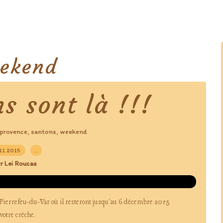
ekend
s sont là !!!
provence
santons
weekend
,
,
.11.2015
…
r Lei Roucas
 Pierrefeu-du-Var où il resteront jusqu'au 6 décembre 2015
votre crèche.