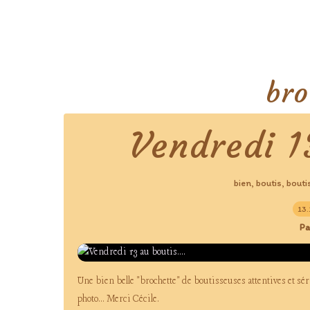
bro
Vendredi 13
bien
boutis
bouti
,
,
13
Pa
Une bien belle "brochette" de boutisseuses attentives et sér
photo... Merci Cécile.