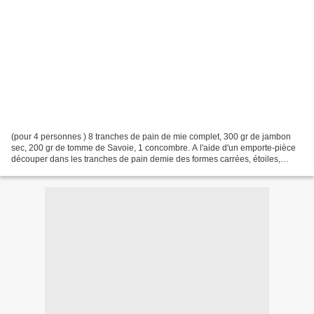
(pour 4 personnes ) 8 tranches de pain de mie complet, 300 gr de jambon
sec, 200 gr de tomme de Savoie, 1 concombre. A l'aide d'un emporte-pièce
découper dans les tranches de pain demie des formes carrées, étoiles,
cercles, etc... (en double pour chaque...