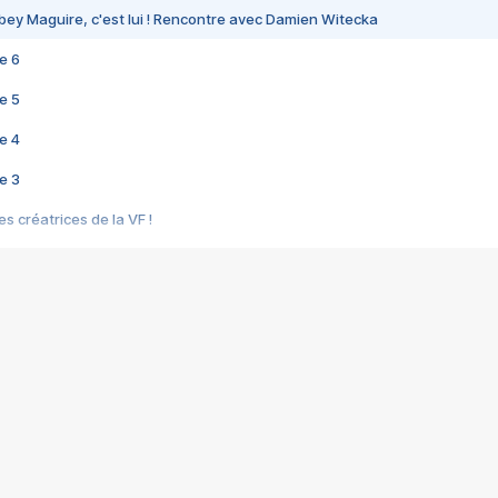
bey Maguire, c'est lui ! Rencontre avec Damien Witecka
e 6
e 5
e 4
e 3
s créatrices de la VF !
e 2
e 1
e Mektoub My Love arrive enfin ! Rencontre avec Shaïn Boumedine et Sal
i : après Toni en famille
elle réalise le bouleversant Dites lui que je l'aime
ais ! Rencontre autour de Vie privée de Rebecca Zlotowski