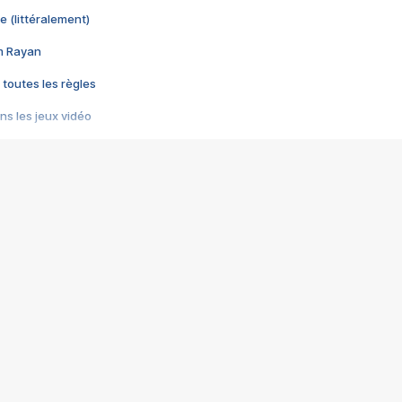
e (littéralement)
im Rayan
 toutes les règles
s les jeux vidéo
us choquant de Rockstar ? - Le scandale BULLY
e plus moche de Steam
du RÊVE tourne au CAUCHEMAR
pendant 8 heures
it… à tort
umiliés par un jeu vidéo
ire - Final Fantasy 8
ti un empire - Age of Empires