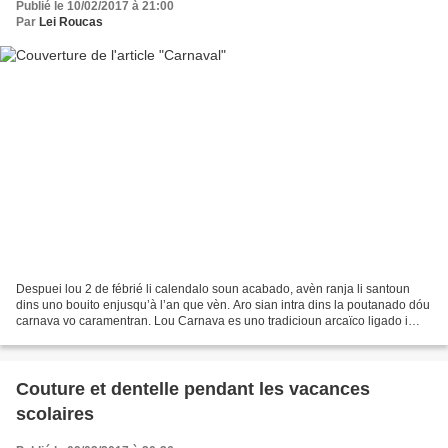
Publié le 10/02/2017 à 21:00
Par
Lei Roucas
Despuei lou 2 de fébrié li calendalo soun acabado, avèn ranja li santoun
dins uno bouito enjusqu’à l’an que vèn. Aro sian intra dins la poutanado dóu
carnava vo caramentran. Lou Carnava es uno tradicioun arcaïco ligado i
cicle saisounié e agricole, dejà...
Couture et dentelle pendant les vacances
scolaires