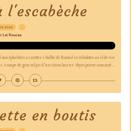
à l'escabèche
05.2022
…
r Lei Roucas
non épluchées 2 carottes 1 bulbe de fenouil 10 échalotes 20 cl de vin
c. à soupe de gros sel jus d’un citron laurier- thym poivre concassé...
ette en boutis