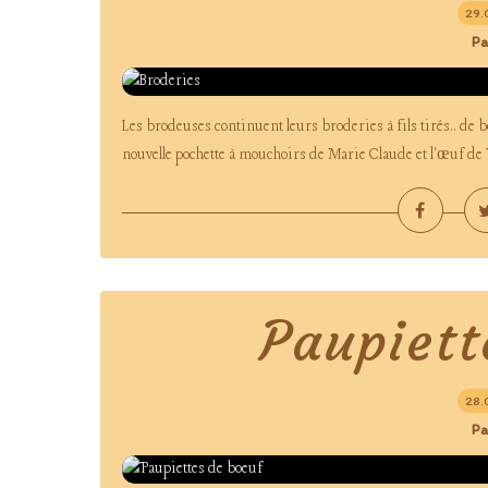
29.
Pa
Les brodeuses continuent leurs broderies à fils tirés.. de be
nouvelle pochette à mouchoirs de Marie Claude et l'œuf d
Paupiett
28.
Pa