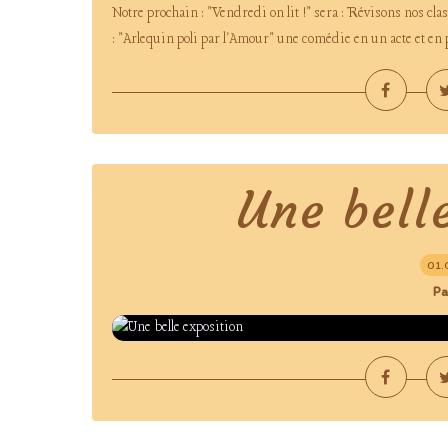
Notre prochain : "Vendredi on lit !" sera : Révisons nos c
: "Arlequin poli par l'Amour" une comédie en un acte et en
Une bell
01.
Pa