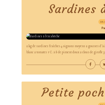
Sardines 
05.
Pa
2 kg de sardines fraîches 4 oignons moyens 2 gousses d’ail 
blanc 2 tomates 1 C. à S de piment doux 2 clous de girofle 3 
Petite poch