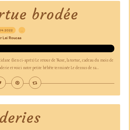
ortue brodée
04.2022
…
r Lei Roucas
stidane (lien ci-après) Le retour de Rose, la tortue, cadeau du mois de
derie et voici notre petite bébête terminée Le dessus de sa...
deries