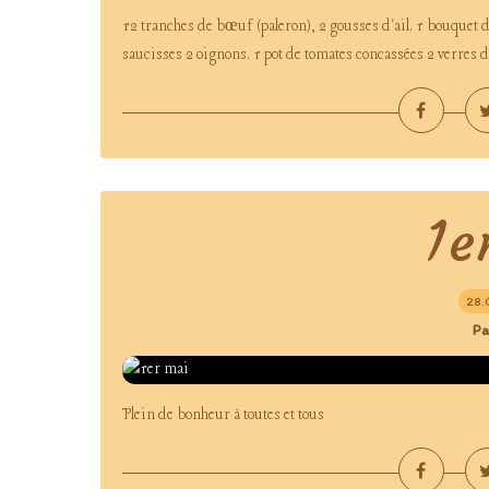
12 tranches de bœuf (paleron), 2 gousses d'ail. 1 bouquet 
saucisses 2 oignons. 1 pot de tomates concassées 2 verres de v
1e
28.
Pa
Plein de bonheur à toutes et tous