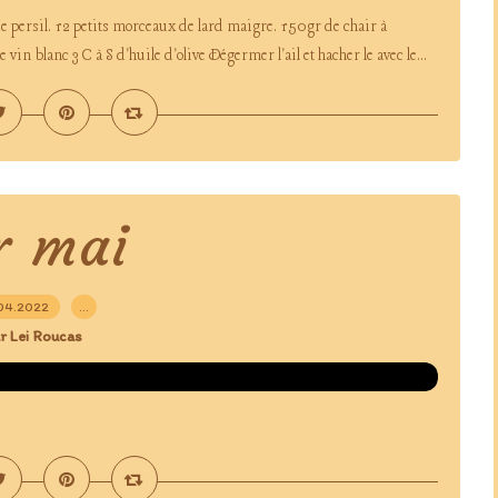
de persil. 12 petits morceaux de lard maigre. 150gr de chair à
in blanc 3 C à S d'huile d'olive Dégermer l'ail et hacher le avec le...
r mai
04.2022
…
r Lei Roucas