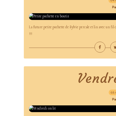
04.
Pa
La future petite pochette de Sylvie percale et lin avec un fi
!!!
Vendre
03.
Pa