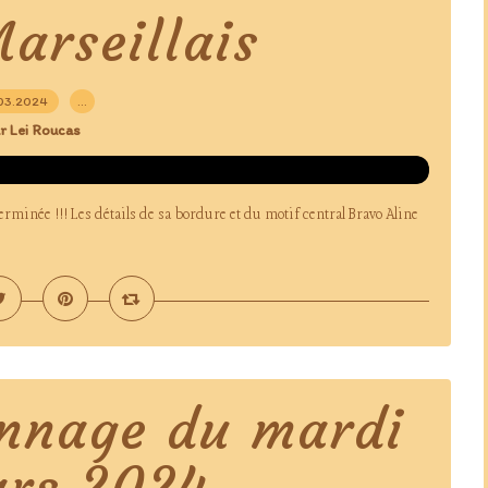
arseillais
03.2024
…
r Lei Roucas
rminée !!! Les détails de sa bordure et du motif central Bravo Aline
onnage du mardi
ars 2024