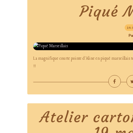
Piqué M
14.
Pa
La magnifique courte pointe d'Aline en piqué marseillais te
!!
Atelier cart
19 m