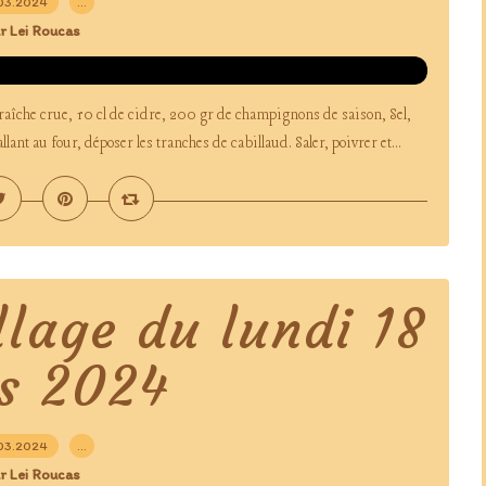
03.2024
…
r Lei Roucas
raîche crue, 10 cl de cidre, 200 gr de champignons de saison, Sel,
lant au four, déposer les tranches de cabillaud. Saler, poivrer et...
llage du lundi 18
s 2024
03.2024
…
r Lei Roucas