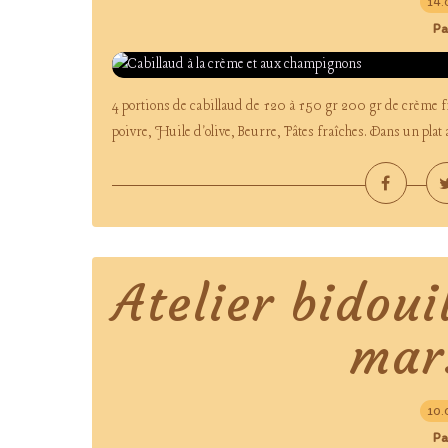
14.
Pa
4 portions de cabillaud de 120 à 150 gr 200 gr de crème f
poivre, Huile d'olive, Beurre, Pâtes fraîches. Dans un plat al
Atelier bidoui
mar
10.
Pa