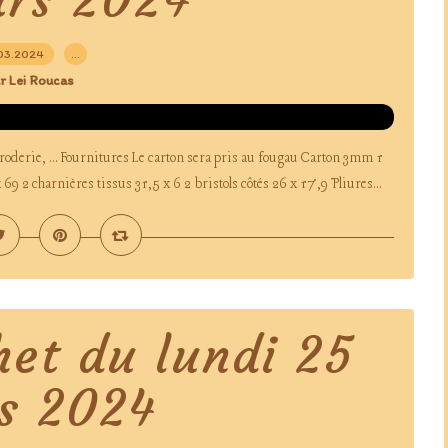
03.2024
…
r Lei Roucas
broderie, ... Fournitures Le carton sera pris au fougau Carton 3mm 1
 69 2 charnières tissus 31,5 x 6 2 bristols côtés 26 x 17,9 Pliures...
het du lundi 25
s 2024