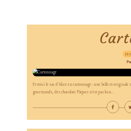
Car
19.
Pa
Et voici le sac d'Alice en cartonnage : une belle et original
gourmands, des chocolats Pâques n'est pas loin...