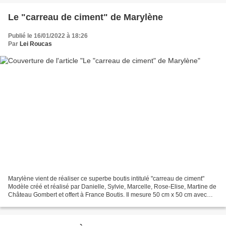
Le "carreau de ciment" de Marylène
Publié le 16/01/2022 à 18:26
Par
Lei Roucas
Marylène vient de réaliser ce superbe boutis intitulé "carreau de ciment"
Modèle créé et réalisé par Danielle, Sylvie, Marcelle, Rose-Elise, Martine de
Château Gombert et offert à France Boutis. Il mesure 50 cm x 50 cm avec
une batiste blanche sur le...