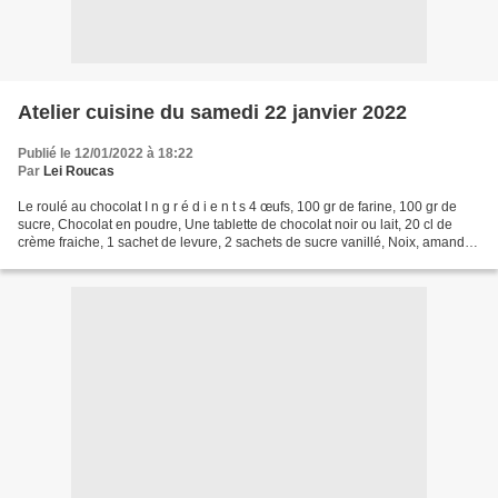
Atelier cuisine du samedi 22 janvier 2022
Publié le 12/01/2022 à 18:22
Par
Lei Roucas
Le roulé au chocolat I n g r é d i e n t s 4 œufs, 100 gr de farine, 100 gr de
sucre, Chocolat en poudre, Une tablette de chocolat noir ou lait, 20 cl de
crème fraiche, 1 sachet de levure, 2 sachets de sucre vanillé, Noix, amandes
ou noisettes concassées....