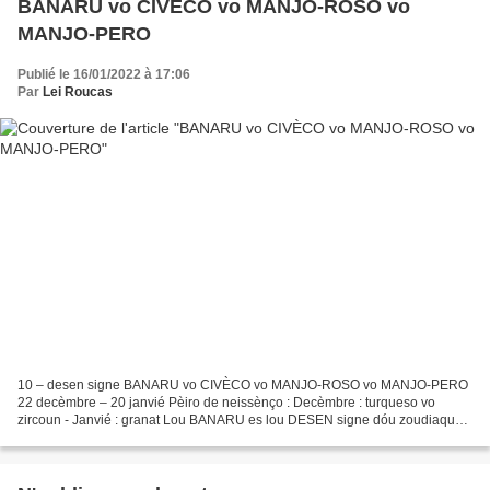
BANARU vo CIVÈCO vo MANJO-ROSO vo
MANJO-PERO
Publié le 16/01/2022 à 17:06
Par
Lei Roucas
10 – desen signe BANARU vo CIVÈCO vo MANJO-ROSO vo MANJO-PERO
22 decèmbre – 20 janvié Pèiro de neissènço : Decèmbre : turqueso vo
zircoun - Janvié : granat Lou BANARU es lou DESEN signe dóu zoudiaque.
Aquéu signe courrespond i ginoun dins lou cors uman....