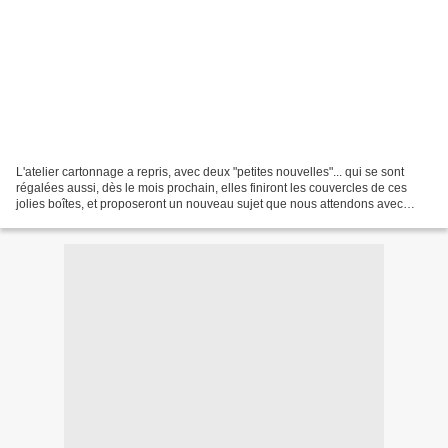
L'atelier cartonnage a repris, avec deux "petites nouvelles"... qui se sont
régalées aussi, dès le mois prochain, elles finiront les couvercles de ces
jolies boîtes, et proposeront un nouveau sujet que nous attendons avec
impatience !!! Ces boites sont...