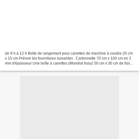
de 9 h à 12 h Boite de rangement pour canettes de machine à coudre 20 cm
x 15 cm Prévoir les fournitures suivantes : Cartonnette 70 cm x 100 cm en 2
mm d'épaisseur Une boîte à canettes (Mondial tissu) 50 cm x 30 cm de tissu
coton pour l'extérieur de la...