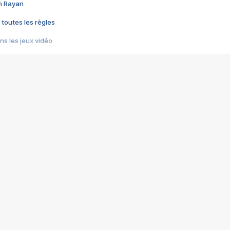
im Rayan
 toutes les règles
s les jeux vidéo
us choquant de Rockstar ? - Le scandale BULLY
e plus moche de Steam
du RÊVE tourne au CAUCHEMAR
pendant 8 heures
it… à tort
umiliés par un jeu vidéo
ire - Final Fantasy 8
ti un empire - Age of Empires
story DOFUS
tard, il crée l'un des pires jeux de tous les temps, MindsEye.