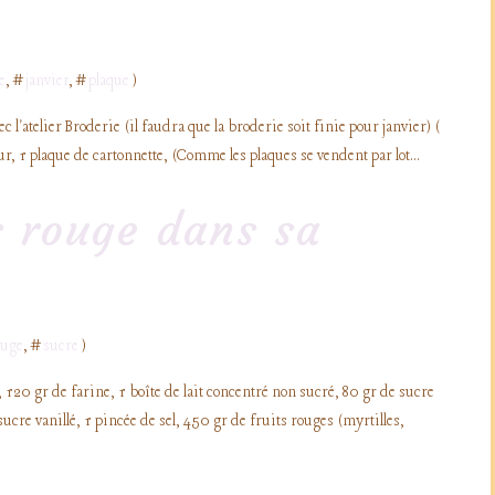
e
, #
janvier
, #
plaque
)
c l'atelier Broderie (il faudra que la broderie soit finie pour janvier) (
r, 1 plaque de cartonnette, (Comme les plaques se vendent par lot...
s rouge dans sa
ouge
, #
sucre
)
120 gr de farine, 1 boîte de lait concentré non sucré, 80 gr de sucre
sucre vanillé, 1 pincée de sel, 450 gr de fruits rouges (myrtilles,