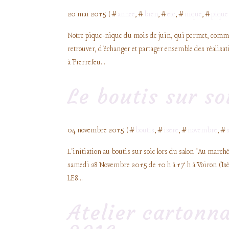
20 mai 2015 ( #
annee
, #
bien
, #
etc
, #
nique
, #
pique
Notre pique-nique du mois de juin, qui permet, comme ch
retrouver, d'échanger et partager ensemble des réalisa
à Pierrefeu...
Le boutis sur so
04 novembre 2015 ( #
boutis
, #
isere
, #
novembre
, #
L'initiation au boutis sur soie lors du salon "Au marché
samedi 28 Novembre 2015 de 10 h à 17 h à Voiron (Isère
LES...
Atelier cartonn