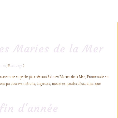
tes Maries de la Mer
ntes
, #
sauvage
)
e passer une superbe journée aux Saintes Maries de la Mer, Promenade en
ons pu observer hérons, aigrettes, mouettes, poules d'eau ainsi que
fin d'année