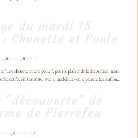
age du mardi 15
: Chouette et Poule
re
, #
patron
, #
poule
)
e "une chouette et une poule ", pour le plaisir de la décoration, nous
riel est fourni) ensuite, avec le modèle et/ou le patron, la création...
 "découverte" de
isme de Pierrefeu
rendez
, #
tourisme
)