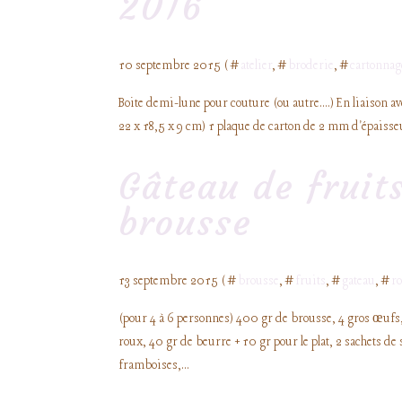
2016
10 septembre 2015 ( #
atelier
, #
broderie
, #
cartonnag
Boite demi-lune pour couture (ou autre....) En liaison ave
22 x 18,5 x 9 cm) 1 plaque de carton de 2 mm d'épaisseu
Gâteau de fruit
brousse
13 septembre 2015 ( #
brousse
, #
fruits
, #
gateau
, #
r
(pour 4 à 6 personnes) 400 gr de brousse, 4 gros œufs, 
roux, 40 gr de beurre + 10 gr pour le plat, 2 sachets de 
framboises,...