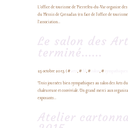
L'office de tourisme de Pierrefeu-du-Var organise des
du Plessis de Grenadan (en face de l'office de tourisme)
l'association...
Le salon des Art
terminé......
25 octobre 2015 ( #
arts
, #
fil
, #
salon
, #
sympathiques
Trois journées bien sympathiques au salon des Arts du F
chaleureuse et conviviale. Un grand merci aux organisat
exposants...
Atelier cartonn