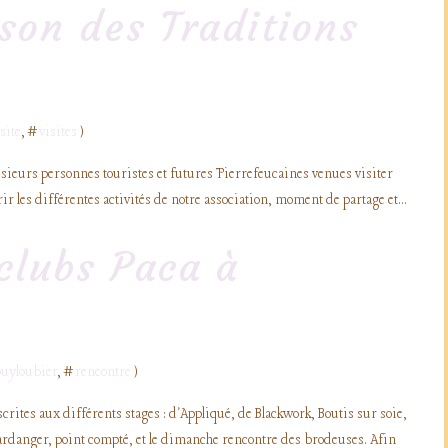
ison des Traditions
site
, #
visites
)
lusieurs personnes touristes et futures Pierrefeucaines venues visiter
r les différentes activités de notre association, moment de partage et...
clubs Paca à
puyloubier
, #
rencontre
)
ites aux différents stages : d'Appliqué, de Blackwork, Boutis sur soie,
ardanger, point compté, et le dimanche rencontre des brodeuses. Afin