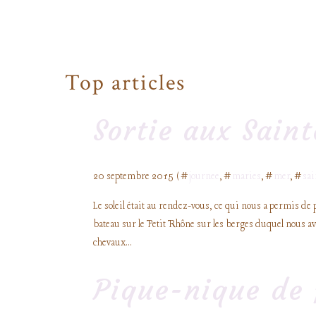
Top articles
Sortie aux Sain
20 septembre 2015 ( #
journee
, #
maries
, #
mer
, #
sai
Le soleil était au rendez-vous, ce qui nous a permis d
bateau sur le Petit Rhône sur les berges duquel nous av
chevaux...
Pique-nique de 