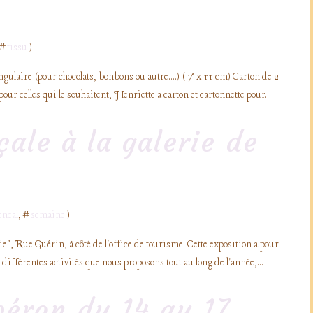
 #
tissu
)
ngulaire (pour chocolats, bonbons ou autre....) ( 7 x 11 cm) Carton de 2
r celles qui le souhaitent, Henriette a carton et cartonnette pour...
ale à la galerie de
encal
, #
semaine
)
ie", Rue Guérin, à côté de l'office de tourisme. Cette exposition a pour
 différentes activités que nous proposons tout au long de l'année,...
béron du 14 au 17