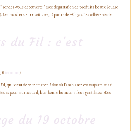
 " rendez-vous découverte " avec dégustation de produits locaux Square
. Les mardis 4 et 11 août 2015 à partir de 18 h 30. Les adhérents de
s du Fil : c'est
, #
termine
)
il, qui vient de se terminer. Salon où l'ambiance est toujours aussi
eurs pour leur accueil, leur bonne humeur et leur gentillesse. Des
age du 19 octobre