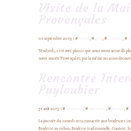
Visite de la Ma
Provençales
01 septembre 2015 ( #
musee
, #
petit
, #
provence
, #
vi
Vendredi, c'est avec plaisir que nous avons accueilli p
notre musée Provençal et, par la même occasion découvri
Rencontre Inter
Puyloubier
31 août 2015 ( #
brodeuses
, #
interclubs
, #
journee
, #
La journée du samedi sera consacrée aux brodeuses inscr
Broderie au ruban, Broderie traditionnelle, Couture, h