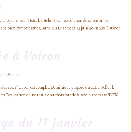
)
aque année, à tous les ateliers de l'association de se réunir, se
tions bien sympathiques, aura lieu Le samedi 13 juin 2015 aux Platanes
ie à Voiron
soie
, #
voiron
)
 des soies" à Lyon est complet. Dominique propose un autre atelier le
) Réalisation d'une initiale au choix sur de la soie blanc cassé TOUS
age du 11 janvier