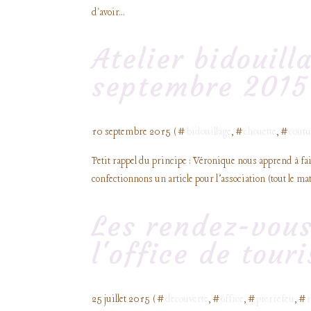
d'avoir...
Atelier bidouill
septembre 2015 
10 septembre 2015 ( #
bidouillage
, #
chouette
, #
coutu
Petit rappel du principe : Véronique nous apprend à fair
confectionnons un article pour l’association (tout le maté
Les rendez-vous
l'office de tour
25 juillet 2015 ( #
decouverte
, #
office
, #
pierrefeu
, #