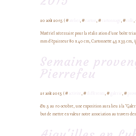
2015
20 août 2015 ( #
atelier
, #
carton
, #
cartonnage
, #
colle
,
Matériel nécessaire pour la réalis ation d'une boîte tria
mm d'épaisseur 80 x 40 cm, Cartonnette 45 x 35 cm, (pou
Semaine provenç
Pierrefeu
21 août 2015 ( #
activite
, #
differents
, #
galerie
, #
prov
Du 5 au 10 octobre, une exposition aura lieu à la "Galer
but de mettre en valeur notre association au travers des
Aigu'illes en Lu